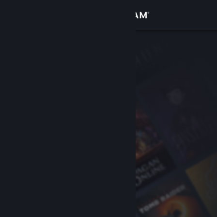
登录
商店
社区
关于
客服
更改语言
获取 Steam 手机应用
查看桌面版网站