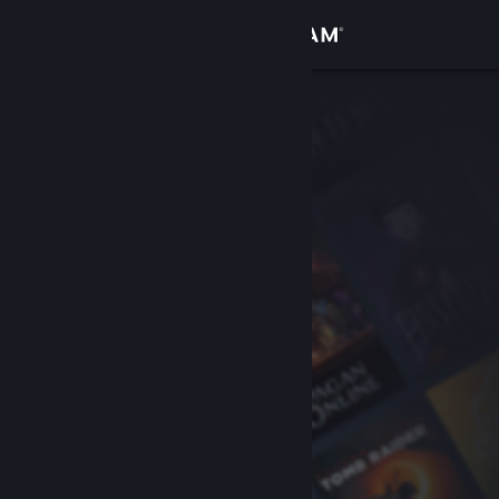
登录
商店
社区
关于
客服
更改语言
获取 Steam 手机应用
查看桌面版网站