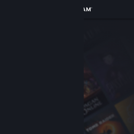
登录
商店
社区
关于
客服
更改语言
获取 Steam 手机应用
查看桌面版网站