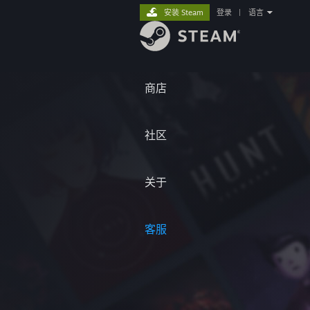
安装 Steam
登录
|
语言
商店
社区
关于
客服