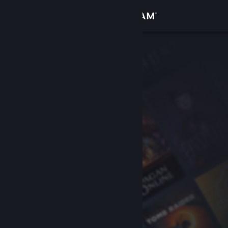
登录
商店
社区
关于
客服
更改语言
获取 Steam 手机应用
查看桌面版网站