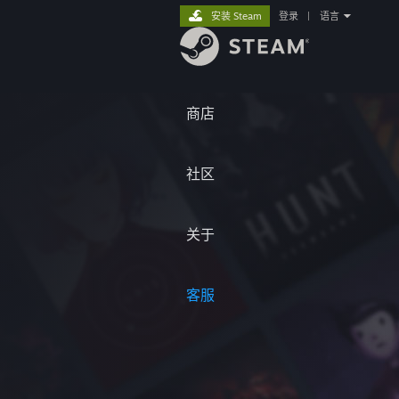
安装 Steam
登录
|
语言
商店
社区
关于
客服