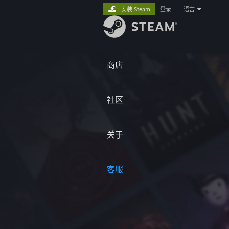
安装 Steam
登录
|
语言
商店
社区
关于
客服