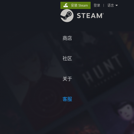
安装 Steam
登录
|
语言
商店
社区
关于
客服