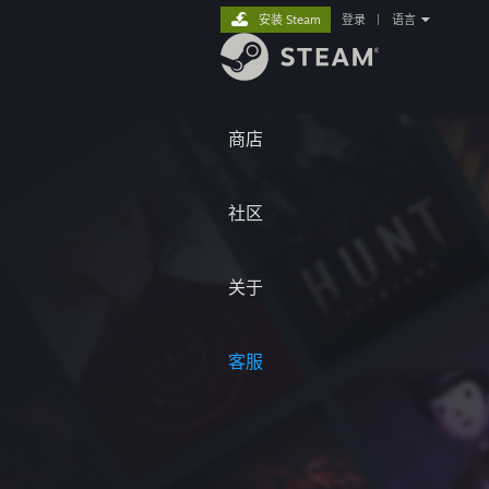
安装 Steam
登录
|
语言
商店
社区
关于
客服