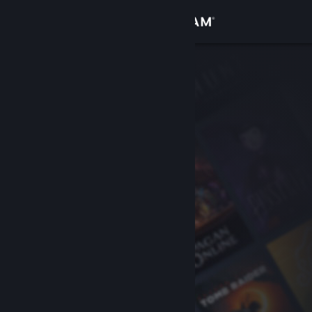
登录
商店
社区
关于
客服
更改语言
获取 Steam 手机应用
查看桌面版网站