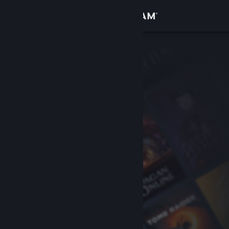
登录
商店
社区
关于
客服
更改语言
获取 Steam 手机应用
查看桌面版网站