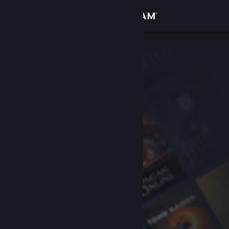
登录
商店
社区
关于
客服
更改语言
获取 Steam 手机应用
查看桌面版网站