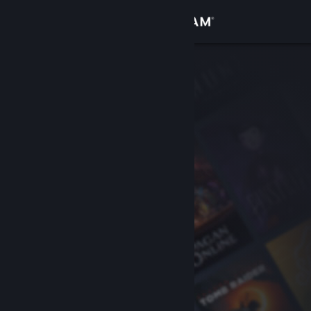
登录
商店
社区
关于
客服
更改语言
获取 Steam 手机应用
查看桌面版网站