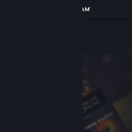
登录
商店
社区
关于
客服
更改语言
获取 Steam 手机应用
查看桌面版网站