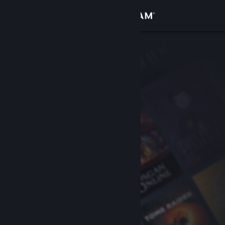
登录
商店
社区
关于
客服
更改语言
获取 Steam 手机应用
查看桌面版网站