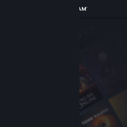
登录
商店
社区
关于
客服
更改语言
获取 Steam 手机应用
查看桌面版网站