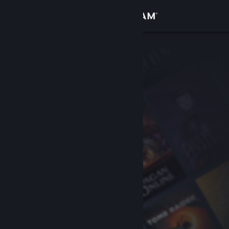
登录
商店
社区
关于
客服
更改语言
获取 Steam 手机应用
查看桌面版网站