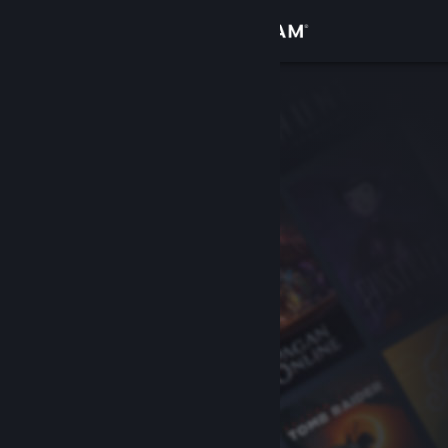
登录
商店
社区
关于
客服
更改语言
获取 Steam 手机应用
查看桌面版网站