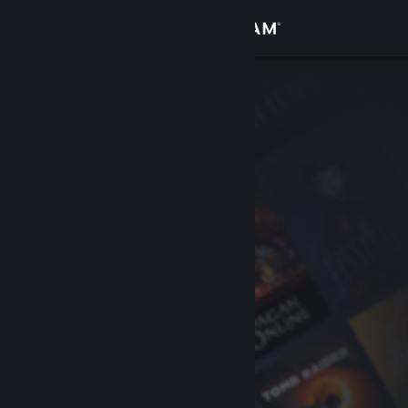
登录
商店
社区
关于
客服
更改语言
获取 Steam 手机应用
查看桌面版网站