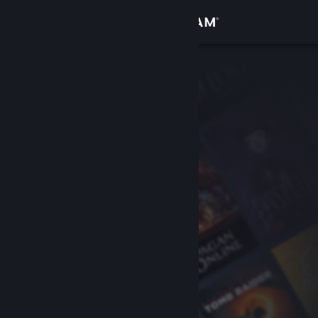
登录
商店
社区
关于
客服
更改语言
获取 Steam 手机应用
查看桌面版网站