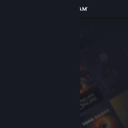
登录
商店
社区
关于
客服
更改语言
获取 Steam 手机应用
查看桌面版网站