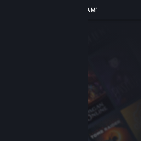
登录
商店
社区
关于
客服
更改语言
获取 Steam 手机应用
查看桌面版网站