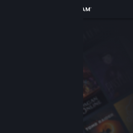
登录
商店
社区
关于
客服
更改语言
获取 Steam 手机应用
查看桌面版网站