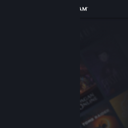
登录
商店
社区
关于
客服
更改语言
获取 Steam 手机应用
查看桌面版网站