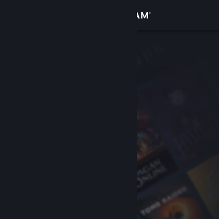
登录
商店
社区
关于
客服
更改语言
获取 Steam 手机应用
查看桌面版网站