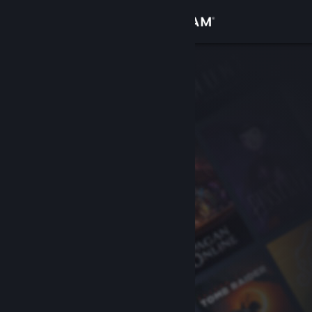
登录
商店
社区
关于
客服
更改语言
获取 Steam 手机应用
查看桌面版网站