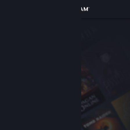
登录
商店
社区
关于
客服
更改语言
获取 Steam 手机应用
查看桌面版网站