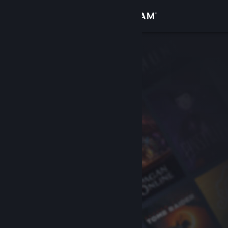
登录
商店
社区
关于
客服
更改语言
获取 Steam 手机应用
查看桌面版网站