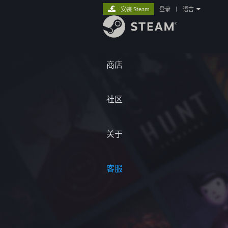
安装 Steam
登录
|
语言
商店
社区
关于
客服