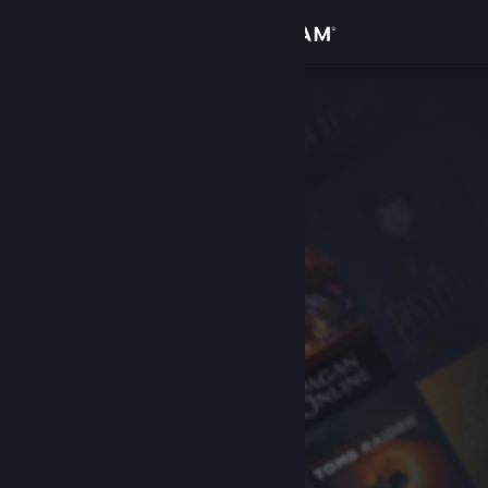
登录
商店
社区
关于
客服
更改语言
获取 Steam 手机应用
查看桌面版网站