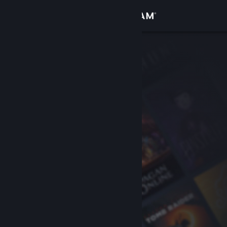
登录
商店
社区
关于
客服
更改语言
获取 Steam 手机应用
查看桌面版网站