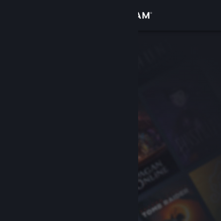
登录
商店
社区
关于
客服
更改语言
获取 Steam 手机应用
查看桌面版网站