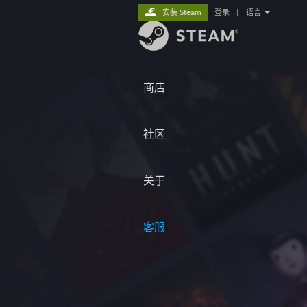
安装 Steam
登录
|
语言
商店
社区
关于
客服