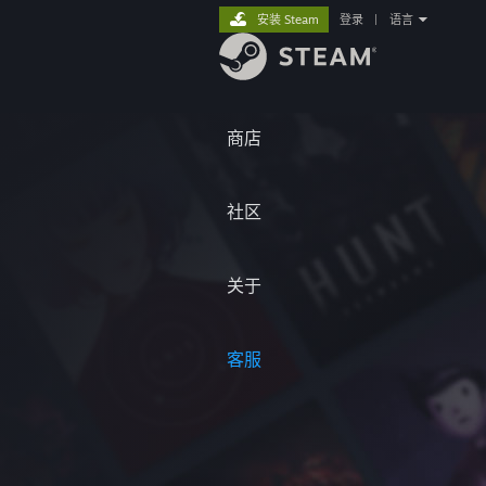
安装 Steam
登录
|
语言
商店
社区
关于
客服