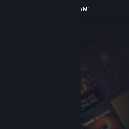
登录
商店
社区
关于
客服
更改语言
获取 Steam 手机应用
查看桌面版网站