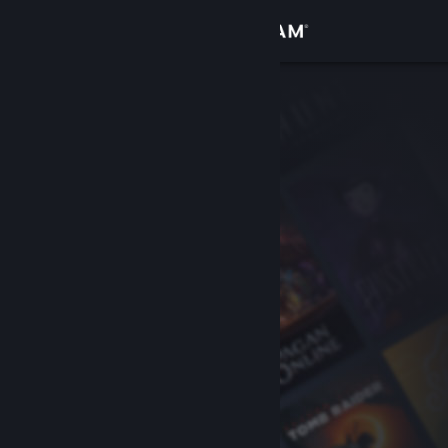
登录
商店
社区
关于
客服
更改语言
获取 Steam 手机应用
查看桌面版网站