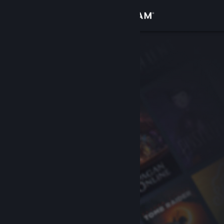
登录
商店
社区
关于
客服
更改语言
获取 Steam 手机应用
查看桌面版网站