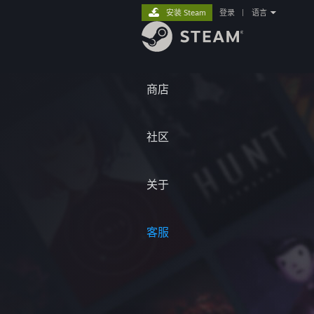
安装 Steam
登录
|
语言
商店
社区
关于
客服