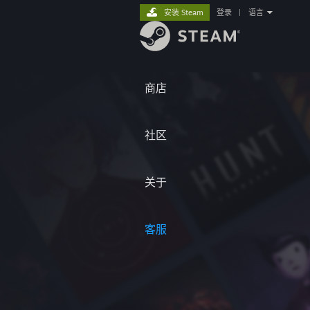
安装 Steam
登录
|
语言
商店
社区
关于
客服