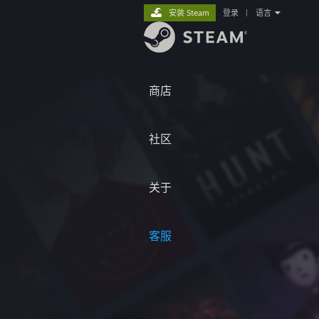
安装 Steam
登录
|
语言
商店
社区
关于
客服