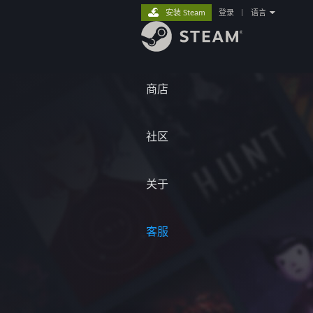
安装 Steam
登录
|
语言
商店
社区
关于
客服