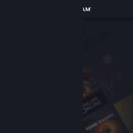
登录
商店
社区
关于
客服
更改语言
获取 Steam 手机应用
查看桌面版网站