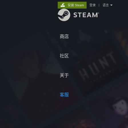
安装 Steam
登录
|
语言
商店
社区
关于
客服