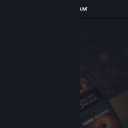
登录
商店
社区
关于
客服
更改语言
获取 Steam 手机应用
查看桌面版网站