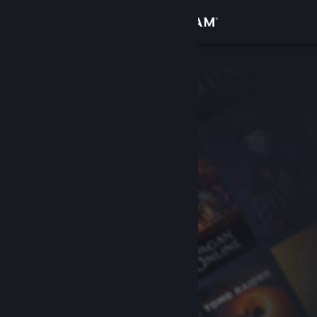
登录
商店
社区
关于
客服
更改语言
获取 Steam 手机应用
查看桌面版网站