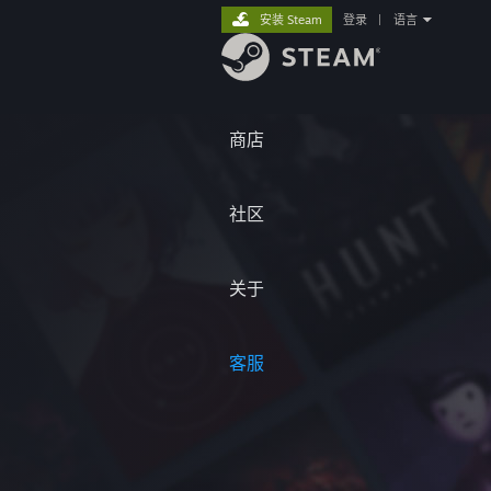
安装 Steam
登录
|
语言
商店
社区
关于
客服