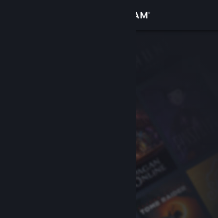
登录
商店
社区
关于
客服
更改语言
获取 Steam 手机应用
查看桌面版网站