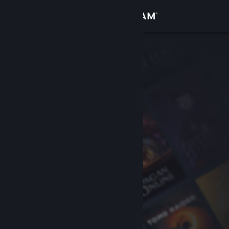
登录
商店
社区
关于
客服
更改语言
获取 Steam 手机应用
查看桌面版网站