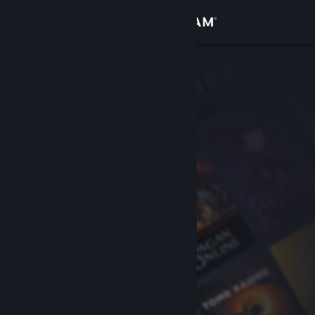
登录
商店
社区
关于
客服
更改语言
获取 Steam 手机应用
查看桌面版网站