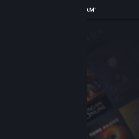
登录
商店
社区
关于
客服
更改语言
获取 Steam 手机应用
查看桌面版网站